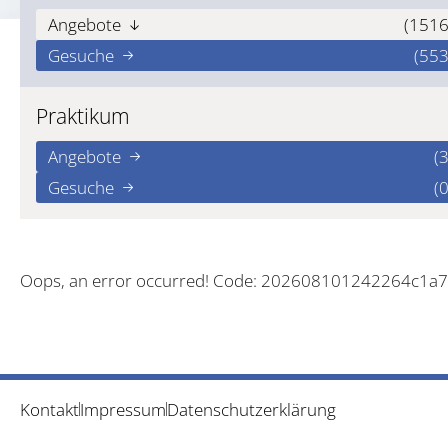
Angebote
(1516
Gesuche
(553
Praktikum
Angebote
(3
Gesuche
(0
Oops, an error occurred! Code: 202608101242264c1a
Kontakt
Impressum
Datenschutzerklärung