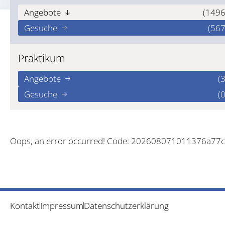
Angebote
(1496
Gesuche
(567
Praktikum
Angebote
(3
Gesuche
(0
Oops, an error occurred! Code: 202608071011376a77
Kontakt
Impressum
Datenschutzerklärung