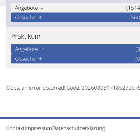
Angebote
(1514
Gesuche
(560
Praktikum
Angebote
(3
Gesuche
(0
Oops, an error occurred! Code: 2026080817185270b7
Kontakt
Impressum
Datenschutzerklärung