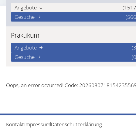
Angebote
(1517
Gesuche
(566
Praktikum
Angebote
(3
Gesuche
(0
Oops, an error occurred! Code: 202608071815423556
Kontakt
Impressum
Datenschutzerklärung