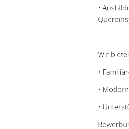
• Ausbild
Quereins
Wir biete
• Familiä
• Modern
• Unterst
Bewerbu