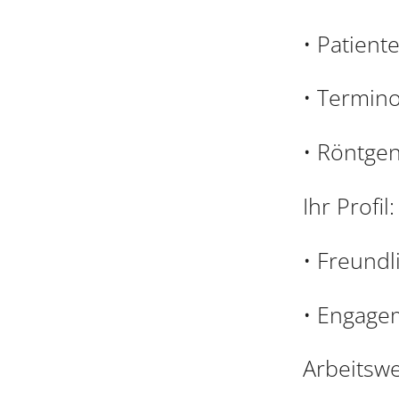
• Patien
• Termin
• Röntge
Ihr Profil:
• Freundl
• Engagem
Arbeitswe