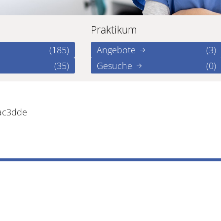
Praktikum
(185)
Angebote
(3)
(35)
Gesuche
(0)
8ac3dde