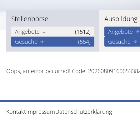
Stellenbörse
Ausbildung
Angebote
(1512)
Angebote
Gesuche
(554)
Gesuche
Oops, an error occurred! Code: 202608091606533
Kontakt
Impressum
Datenschutzerklärung