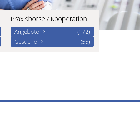
Praxisbörse / Kooperation
Angebote
(172)
Gesuche
(55)