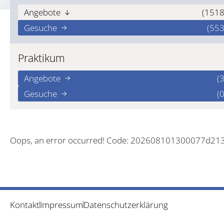
Angebote
(1518
Gesuche
(553
Praktikum
Angebote
(3
Gesuche
(0
Oops, an error occurred! Code: 202608101300077d21
Kontakt
Impressum
Datenschutzerklärung