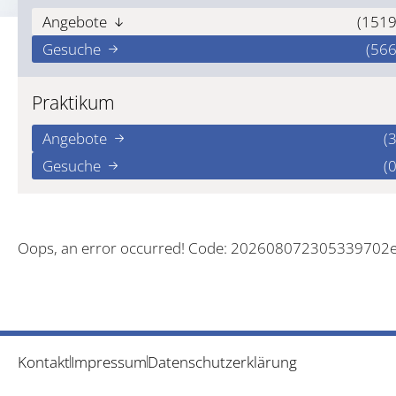
Angebote
(1519
Gesuche
(566
Praktikum
Angebote
(3
Gesuche
(0
Oops, an error occurred! Code: 202608072305339702
Kontakt
Impressum
Datenschutzerklärung