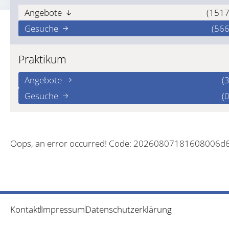
Angebote
(1517
Gesuche
(566
Praktikum
Angebote
(3
Gesuche
(0
Oops, an error occurred! Code: 20260807181608006d
Kontakt
Impressum
Datenschutzerklärung