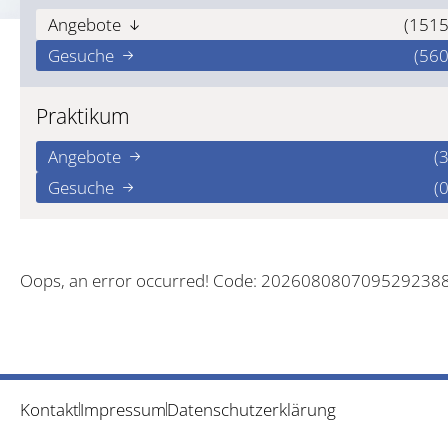
Angebote
(1515
Gesuche
(560
Praktikum
Angebote
(3
Gesuche
(0
Oops, an error occurred! Code: 202608080709529238
Kontakt
Impressum
Datenschutzerklärung