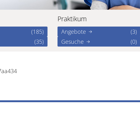
Praktikum
(185)
Angebote
(3)
(35)
Gesuche
(0)
7aa434