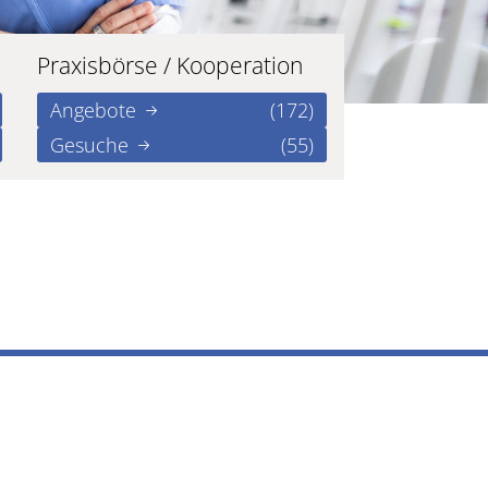
Praxisbörse / Kooperation
Angebote
(172)
Gesuche
(55)