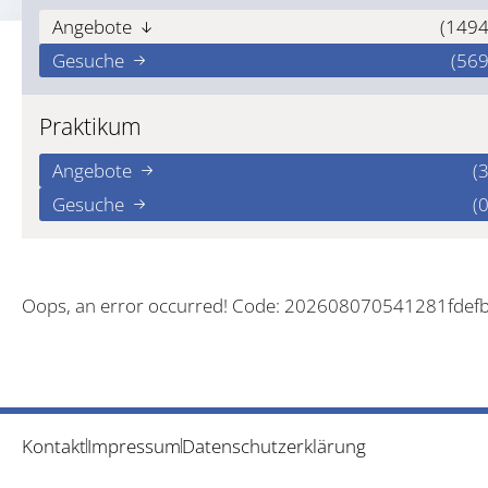
Angebote
(1494
Gesuche
(569
Praktikum
Angebote
(3
Gesuche
(0
Oops, an error occurred! Code: 202608070541281fdef
Kontakt
Impressum
Datenschutzerklärung