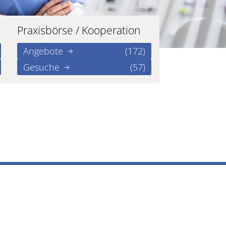
Praxisbörse / Kooperation
Angebote
(172)
Gesuche
(57)