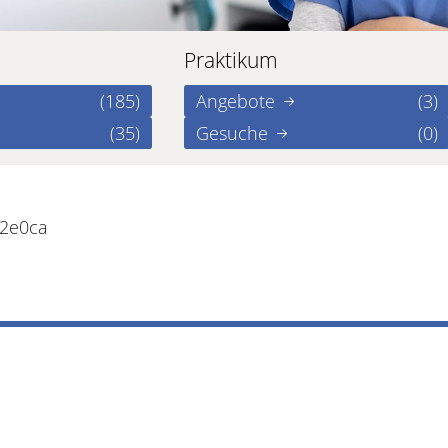
Praktikum
(185)
Angebote
(3)
(35)
Gesuche
(0)
f2e0ca