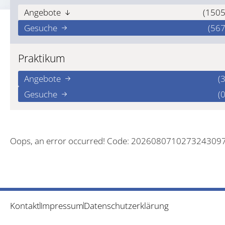
Angebote
(1505
Gesuche
(567
Praktikum
Angebote
(3
Gesuche
(0
Oops, an error occurred! Code: 202608071027324309
Kontakt
Impressum
Datenschutzerklärung