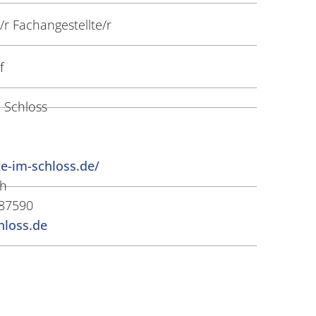
r Fachangestellte/r
f
 Schloss
te-im-schloss.de/
ch
787590
loss.de