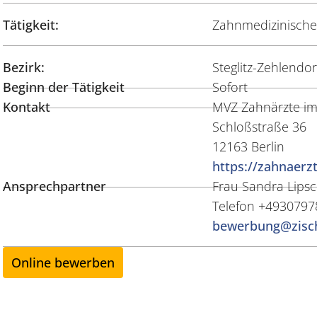
Tätigkeit:
Zahnmedizinische/
Bezirk:
Steglitz-Zehlendor
Beginn der Tätigkeit
Sofort
Kontakt
MVZ Zahnärzte im
Schloßstraße 36
12163 Berlin
https://zahnaerz
Ansprechpartner
Frau Sandra Lips
Telefon +493079
bewerbung@zisch
Online bewerben