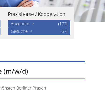
Praxisbörse / Kooperation
Angebote
(173)
Gesuche
(57)
e (m/w/d)
chönsten Berliner Praxen