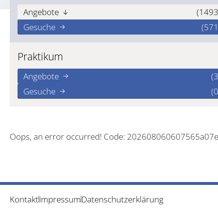
Angebote
(1493
Gesuche
(571
Praktikum
Angebote
(3
Gesuche
(0
Oops, an error occurred! Code: 202608060607565a07
Kontakt
Impressum
Datenschutzerklärung