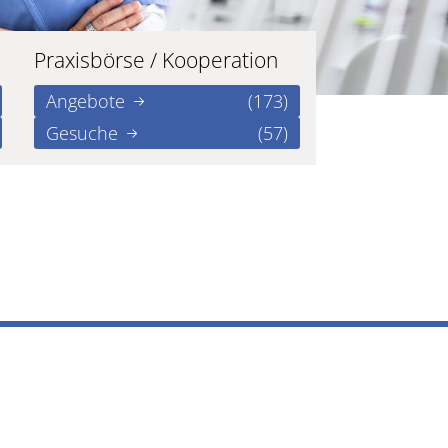
Praxisbörse / Kooperation
Angebote
(173)
Gesuche
(57)