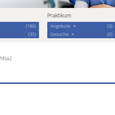
Praktikum
(186)
Angebote
(3)
(35)
Gesuche
(0)
f7d5a2