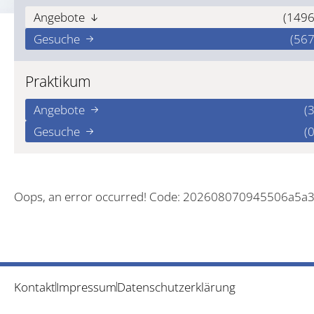
Angebote
(1496
Gesuche
(567
Praktikum
Angebote
(3
Gesuche
(0
Oops, an error occurred! Code: 202608070945506a5a
Kontakt
Impressum
Datenschutzerklärung