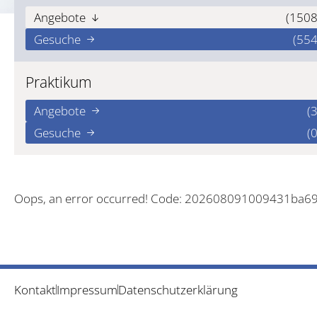
Angebote
(1508
Gesuche
(554
Praktikum
Angebote
(3
Gesuche
(0
Oops, an error occurred! Code: 202608091009431ba6
Kontakt
Impressum
Datenschutzerklärung