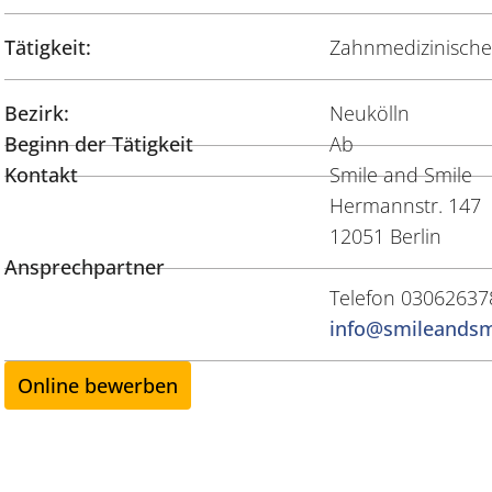
Tätigkeit:
Zahnmedizinische/
Bezirk:
Neukölln
Beginn der Tätigkeit
Ab
Kontakt
Smile and Smile
Hermannstr. 147
12051 Berlin
Ansprechpartner
Telefon 03062637
info@smileandsm
Online bewerben