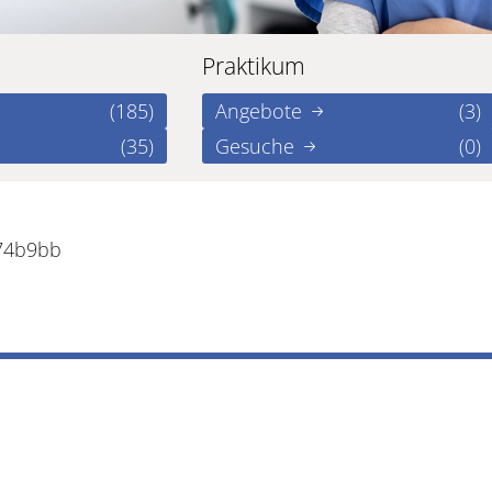
Praktikum
(185)
Angebote
(3)
(35)
Gesuche
(0)
e74b9bb