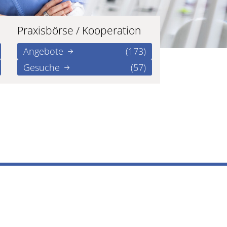
Praxisbörse / Kooperation
Angebote
(173)
Gesuche
(57)