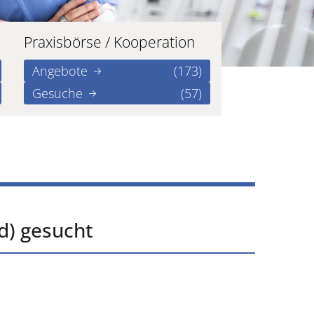
Praxisbörse / Kooperation
Angebote
(173)
Gesuche
(57)
d) gesucht