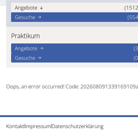
Angebote
(1512
Gesuche
(554
Praktikum
Angebote
(3
Gesuche
(0
Oops, an error occurred! Code: 202608091339169109
Kontakt
Impressum
Datenschutzerklärung