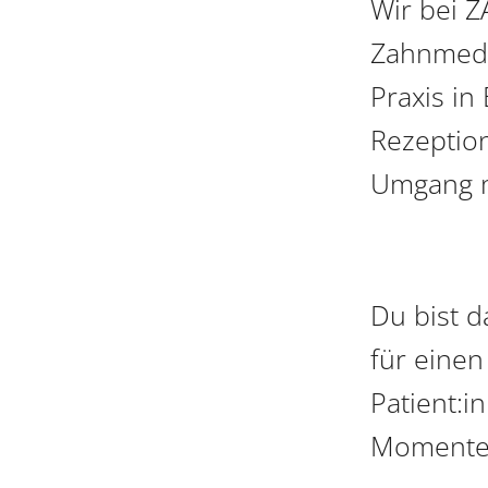
Wir bei 
Zahnmedi
Praxis in
Rezeption
Umgang m
Du bist d
für einen
Patient:i
Momenten