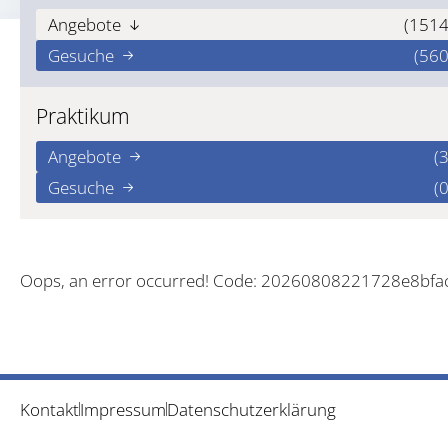
Angebote
(1514
Gesuche
(560
Praktikum
Angebote
(3
Gesuche
(0
Oops, an error occurred! Code: 20260808221728e8bfa
Kontakt
Impressum
Datenschutzerklärung