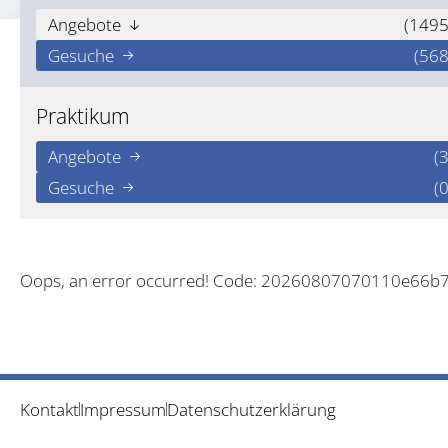
Angebote
(1495
Gesuche
(568
Praktikum
Angebote
(3
Gesuche
(0
Oops, an error occurred! Code: 20260807070110e66b
Kontakt
Impressum
Datenschutzerklärung