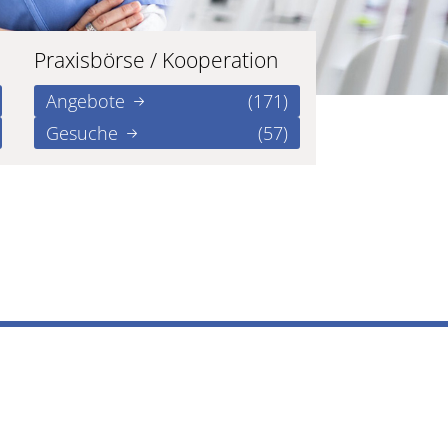
Praxisbörse / Kooperation
Angebote
(171)
Gesuche
(57)