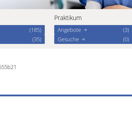
Praktikum
(185)
Angebote
(3)
(35)
Gesuche
(0)
e655b21