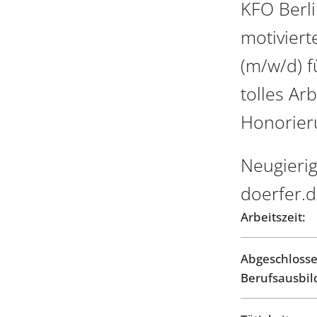
KFO Berli
motivier
(m/w/d) f
tolles Ar
Honorier
Neugierig
doerfer.
Arbeitszeit:
Abgeschloss
Berufsausbil