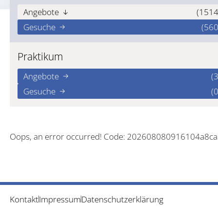
Angebote
(1514
Gesuche
(560
Praktikum
Angebote
(3
Gesuche
(0
Oops, an error occurred! Code: 202608080916104a8c
Kontakt
Impressum
Datenschutzerklärung