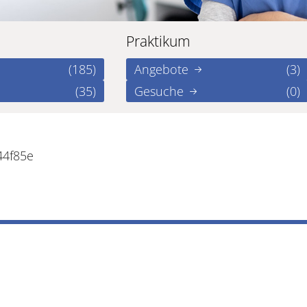
Praktikum
(185)
Angebote
(3)
(35)
Gesuche
(0)
44f85e