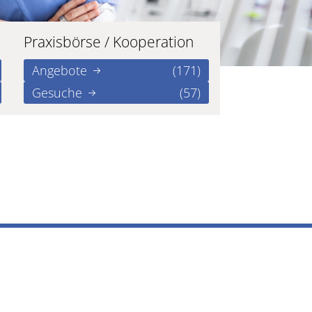
Praxisbörse / Kooperation
Angebote
(171)
Gesuche
(57)