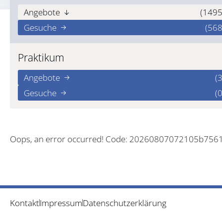
Angebote
(1495
Gesuche
(568
Praktikum
Angebote
(3
Gesuche
(0
Oops, an error occurred! Code: 20260807072105b756
Kontakt
Impressum
Datenschutzerklärung