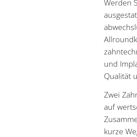
Werden S
ausgestat
abwechslu
Allroundk
zahntech
und Impla
Qualität 
Zwei Zahn
auf werts
Zusammena
kurze We