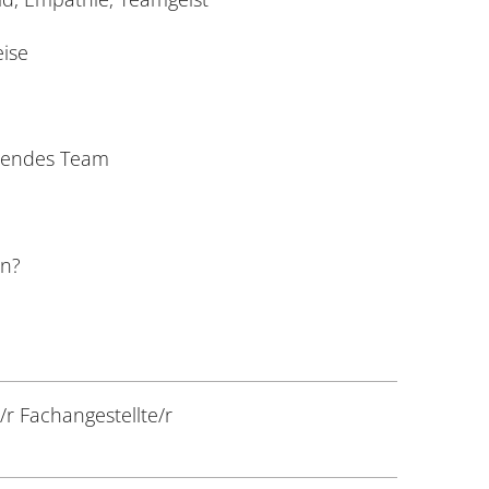
eise
tzendes Team
en?
r Fachangestellte/r