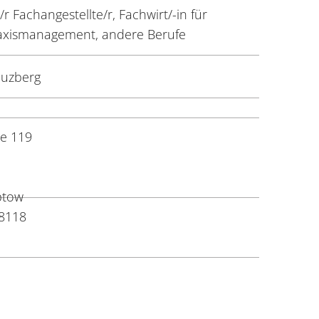
 Fachangestellte/r, Fachwirt/-in für
raxismanagement, andere Berufe
euzberg
e 119
eptow
8118