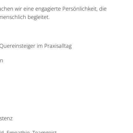
chen wir eine engagierte Persönlichkeit, die
enschlich begleitet.
uereinsteiger im Praxisalltag
en
stenz
d, Empathie, Teamgeist