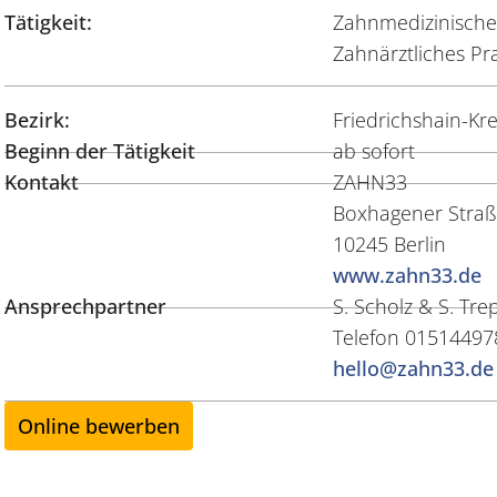
Tätigkeit:
Zahnmedizinische/r
Zahnärztliches P
Bezirk:
Friedrichshain-Kr
Beginn der Tätigkeit
ab sofort
Kontakt
ZAHN33
Boxhagener Straß
10245 Berlin
www.zahn33.de
Ansprechpartner
S. Scholz & S. Tr
Telefon 01514497
hello@zahn33.de
Online bewerben