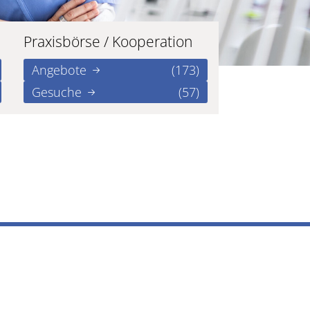
Praxisbörse / Kooperation
Angebote
(173)
Gesuche
(57)