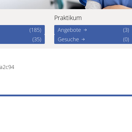
Praktikum
(185)
Angebote
(3)
(35)
Gesuche
(0)
fa2c94