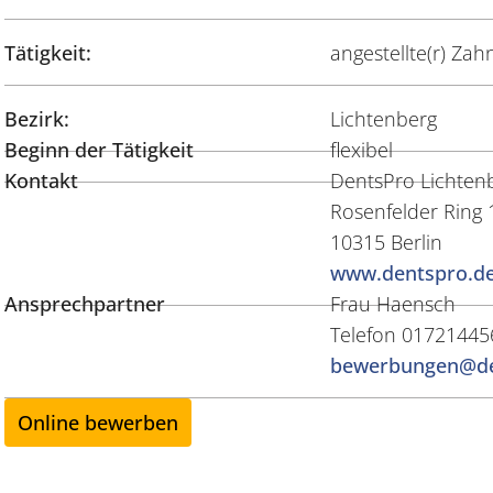
Tätigkeit:
angestellte(r) Zahn
Bezirk:
Lichtenberg
Beginn der Tätigkeit
flexibel
Kontakt
DentsPro Lichten
Rosenfelder Ring 
10315 Berlin
www.dentspro.d
Ansprechpartner
Frau Haensch
Telefon 01721445
bewerbungen@de
Online bewerben