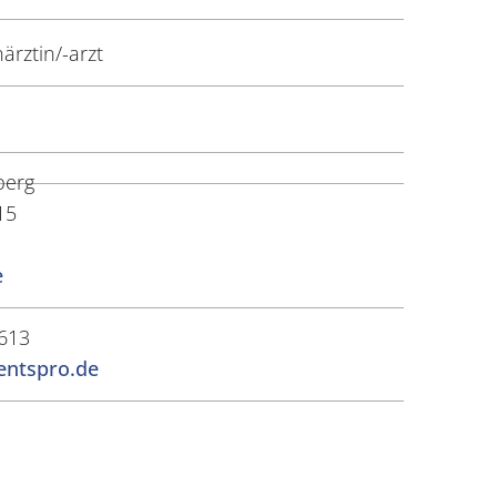
ärztin/-arzt
berg
15
e
613
ntspro.de