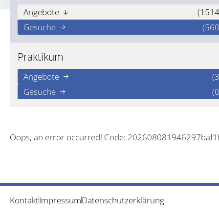
Angebote
(1514
Gesuche
(560
Praktikum
Angebote
(3
Gesuche
(0
Oops, an error occurred! Code: 202608081946297baf1
Kontakt
Impressum
Datenschutzerklärung