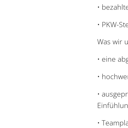
• bezahlt
• PKW-Ste
Was wir 
• eine a
• hochwe
• ausgepr
Einfühlu
• Teampla