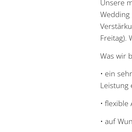
Unsere m
Wedding s
Verstärk
Freitag).
Was wir b
• ein seh
Leistung 
• flexible
• auf Wu