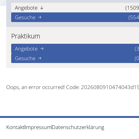
Angebote
(1509
Gesuche
(554
Praktikum
Angebote
(3
Gesuche
(0
Oops, an error occurred! Code: 2026080910474043d1
Kontakt
Impressum
Datenschutzerklärung