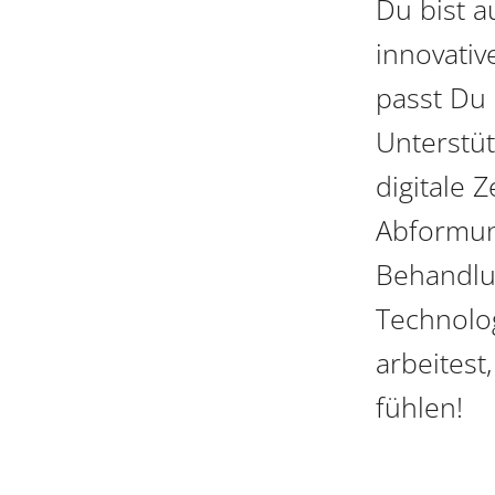
Du bist a
innovativ
passt Du 
Unterstüt
digitale Z
Abformun
Behandlu
Technolog
arbeitest
fühlen!