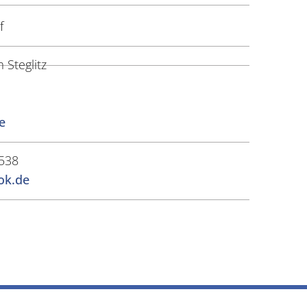
f
Steglitz
e
538
ok.de