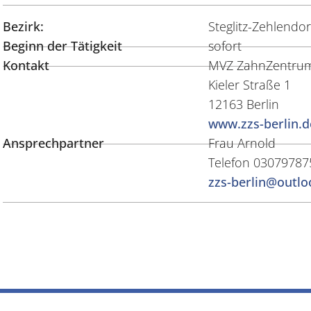
Bezirk:
Steglitz-Zehlendor
Beginn der Tätigkeit
sofort
Kontakt
MVZ ZahnZentrum 
Kieler Straße 1
12163 Berlin
www.zzs-berlin.d
Ansprechpartner
Frau Arnold
Telefon 03079787
zzs-berlin@outlo