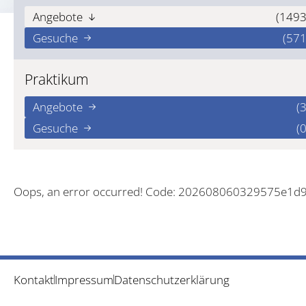
Angebote
(1493
Gesuche
(571
Praktikum
Angebote
(3
Gesuche
(0
Oops, an error occurred! Code: 202608060329575e1d
Kontakt
Impressum
Datenschutzerklärung