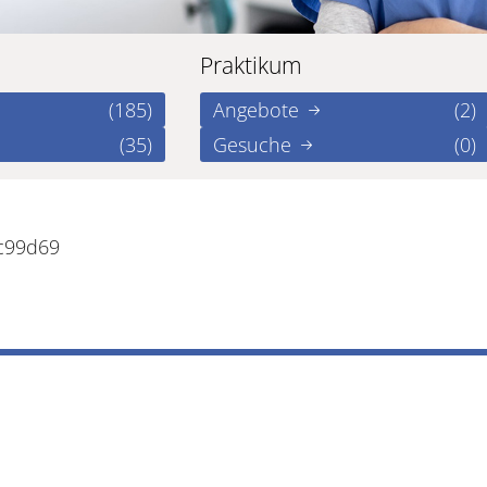
Praktikum
(185)
Angebote
(2)
(35)
Gesuche
(0)
9c99d69