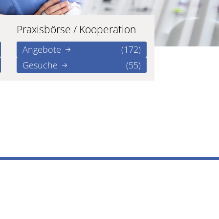
Praxisbörse / Kooperation
Angebote
(172)
Gesuche
(55)