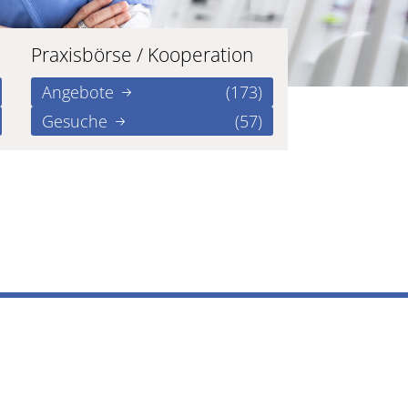
Praxisbörse / Kooperation
Angebote
(173)
Gesuche
(57)