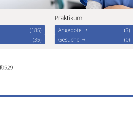
Praktikum
(185)
Angebote
(3)
(35)
Gesuche
(0)
f0529