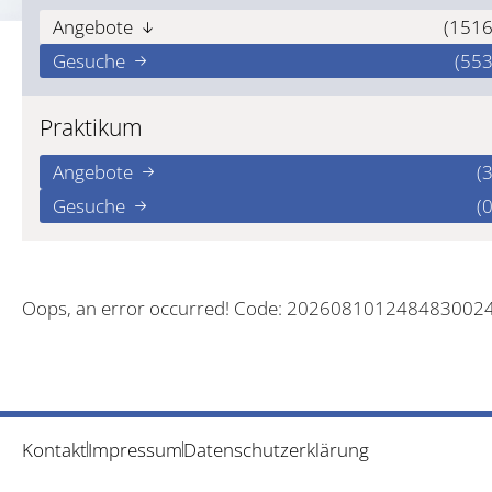
Angebote
(1516
Gesuche
(553
Praktikum
Angebote
(3
Gesuche
(0
Oops, an error occurred! Code: 202608101248483002
Kontakt
Impressum
Datenschutzerklärung