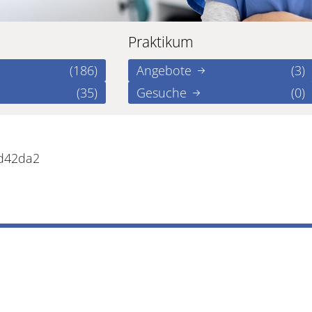
Praktikum
(186)
Angebote
(3)
(35)
Gesuche
(0)
bd42da2