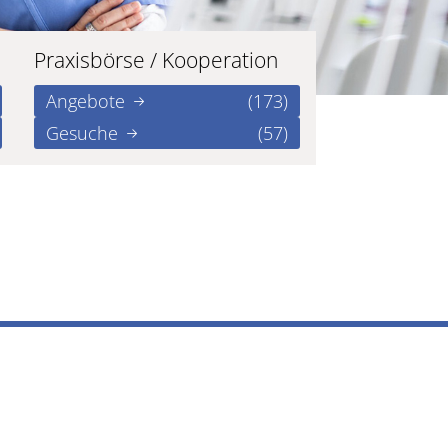
Praxisbörse / Kooperation
Angebote
(173)
Gesuche
(57)