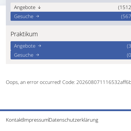
Angebote
(1512
Gesuche
(567
Praktikum
Angebote
(3
Gesuche
(0
Oops, an error occurred! Code: 202608071116532aff6
Kontakt
Impressum
Datenschutzerklärung