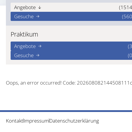
Angebote
(1514
Gesuche
(560
Praktikum
Angebote
(3
Gesuche
(0
Oops, an error occurred! Code: 202608082144508111
Kontakt
Impressum
Datenschutzerklärung