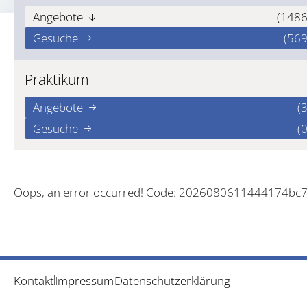
Angebote
(1486
Gesuche
(569
Praktikum
Angebote
(3
Gesuche
(0
Oops, an error occurred! Code: 2026080611444174bc
Kontakt
Impressum
Datenschutzerklärung