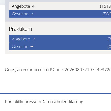
Angebote
(1519
Gesuche
(566
Praktikum
Angebote
(3
Gesuche
(0
Oops, an error occurred! Code: 202608072107449372
Kontakt
Impressum
Datenschutzerklärung