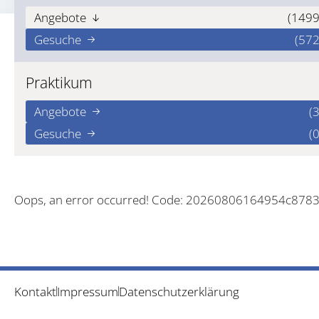
Angebote
(1499
Gesuche
(572
Praktikum
Angebote
(3
Gesuche
(0
Oops, an error occurred! Code: 20260806164954c878
Kontakt
Impressum
Datenschutzerklärung